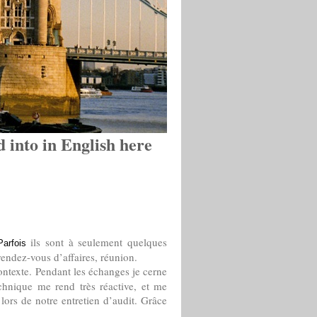
into in English here
ils sont à seulement quelques
arfois
rendez-vous d’affaires, réunion.
ntexte. Pendant les échanges je cerne
chnique me rend très réactive, et me
lors de notre entretien d’audit. Grâce