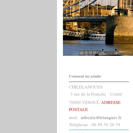
Comment me joindre
CIBLELANGUES
3 rue de la Franche Comté
70000 VESOUL
ADRESSE
POSTALE
mail:
info(at)ciblelangues.fr
Téléphone : 06 88 50 26 39