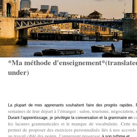
*Ma méthode d'enseignement*(translated 
under)
La plupart de mes apprenants souhaitent faire des progrès rapides. P
semaines de leur départ à l’étranger : salon, tourisme, négociation, 
co
Durant l’apprentissage, je privilégie la conversation et la grammaire en
les lacunes grammaticales et le manque de vocabulaire. Cette te
permet de proposer des exercices personnalisés liés à nos accords 
au travail ciblé des points, l’apprenant progresse
à son rythme et
