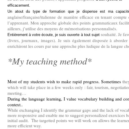
efficacement.
Un atout du type de formation que je dispense est ma capacité
anglaise/française/italienne de manière efficace en tenant compte 
l’apprenant. Mon approche globale des points grammaticaux facilite
ailleurs, j’utilise des moyens de mémorisations personnalisés.
souhaité. Je favo
Entièrement à votre
écoute, je suis ouverte à tout sujet
(livres, journaux, images). Je suis également disposée à aborder 
enrichiront les cours par une approche plus ludique de la langue ch
*My teaching method*
Most of my students wish to make rapid progress. Sometimes
the
which will take place in a few weeks only : fair, tourism, negotiati
meeting…
During the language learning, I value vocabulary building and con
context..
While exchanging I identify the grammar gaps and the lack of voc
more responsive and enable me to suggest personalized exercices 
initial audit. The targetted points we will work on allows the learne
more efficient way.